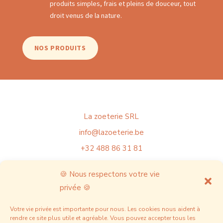
produits simples, frais et pleins de douceur, tout
droit venus de la nature.
NOS PRODUITS
La zoeterie SRL
info@lazoeterie.be
+32 488 86 31 81
TVA BE1029409728
🍪 Nous respectons votre vie
privée 🍪
Mentions légales
FAQ
Votre vie privée est importante pour nous. Les cookies nous aident à
rendre ce site plus utile et agréable. Vous pouvez accepter tous les