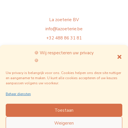
La zoeterie BV
info@lazoeterie.be
+32 488 86 31 81
BTW BE1029409728
🍪 Wij respecteren uw privacy
🍪
Wettelijke vermeldingen
Veelgestelde vragen
Uw privacy is belangrijk voor ons. Cookies helpen ons deze site nuttiger
en aangenamer te maken. U kunt alle cookies accepteren of uw keuzes
Nieuws & projecten
aanpassen volgens uw voorkeur.
Privacybeleid
Beheer diensten
Toestaan
Weigeren