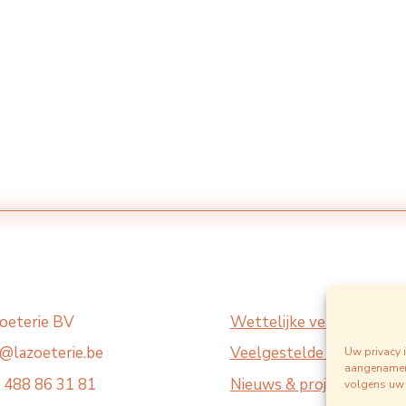
zoeterie BV
Wettelijke vermeldingen
o@lazoeterie.be
Veelgestelde vragen
Uw privacy i
aangenamer 
 488 86 31 81
Nieuws & projecten
volgens uw 