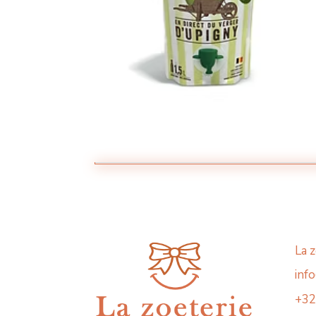
La 
inf
+32