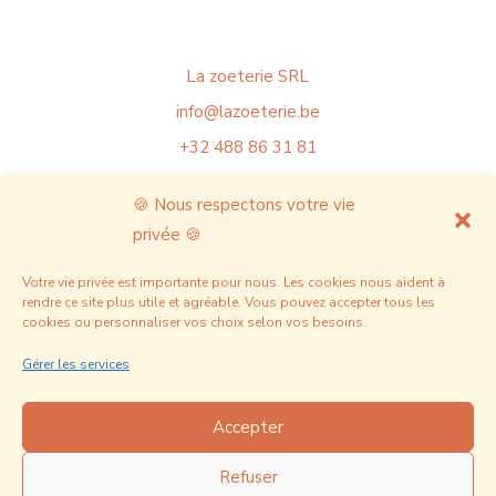
La zoeterie SRL
info@lazoeterie.be
+32 488 86 31 81
TVA BE1029409728
🍪 Nous respectons votre vie
privée 🍪
Mentions légales
FAQ
Votre vie privée est importante pour nous. Les cookies nous aident à
rendre ce site plus utile et agréable. Vous pouvez accepter tous les
Nos actualités & projets
cookies ou personnaliser vos choix selon vos besoins.
Politique de confidentialité
Gérer les services
Accepter
Refuser