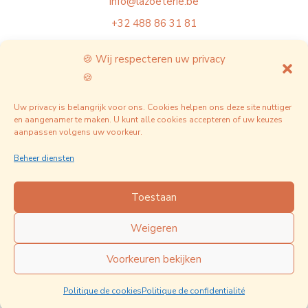
info@lazoeterie.be
+32 488 86 31 81
BTW BE1029409728
🍪 Wij respecteren uw privacy
🍪
Wettelijke vermeldingen
Veelgestelde vragen
Uw privacy is belangrijk voor ons. Cookies helpen ons deze site nuttiger
en aangenamer te maken. U kunt alle cookies accepteren of uw keuzes
Nieuws & projecten
aanpassen volgens uw voorkeur.
Privacybeleid
Beheer diensten
Toestaan
Weigeren
Copyright © 2026 Divi. All Rights Reserved.
Voorkeuren bekijken
Politique de cookies
Politique de confidentialité